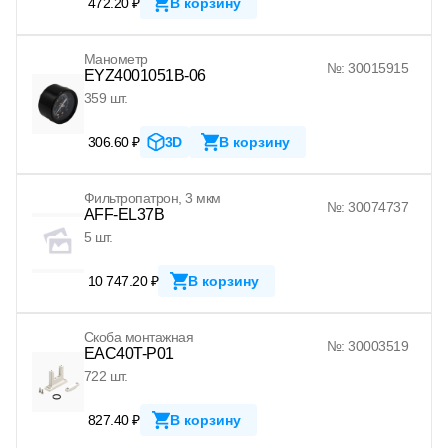
472.20 ₽
В корзину
Манометр
№: 30015915
EYZ4001051B-06
359 шт.
306.60 ₽
3D
В корзину
Фильтропатрон, 3 мкм
№: 30074737
AFF-EL37B
5 шт.
10 747.20 ₽
В корзину
Скоба монтажная
№: 30003519
EAC40T-P01
722 шт.
827.40 ₽
В корзину