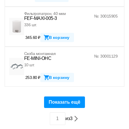
Фильтропатрон, 40 мкм
№: 30015905
FEF-MAXI-005-3
336 шт.
345.60 ₽
В корзину
Скоба монтажная
№: 30001129
FE-MINI-OHC
10 шт.
253.80 ₽
В корзину
Показать ещё
из
3