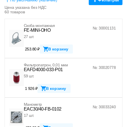
Цена указана без НДС
60 товаров
Скоба монтажная
№: 30001131
FE-MINI-OHO
27 шт.
253.80 ₽
В корзину
Фильтропатрон, 0,01 мкм
№: 30020778
EAFD4000-033-P01
59 шт.
1 926 ₽
В корзину
Манометр
№: 30033240
EAC30/40-FB-0102
17 шт.