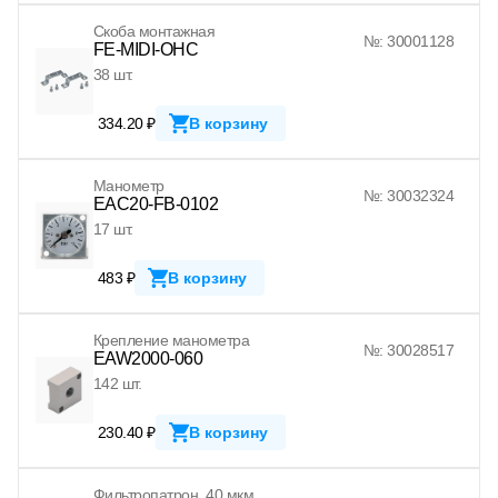
Скоба монтажная
№: 30001128
FE-MIDI-OHC
38 шт.
334.20 ₽
В корзину
Манометр
№: 30032324
EAC20-FB-0102
17 шт.
483 ₽
В корзину
Крепление манометра
№: 30028517
EAW2000-060
142 шт.
230.40 ₽
В корзину
Фильтропатрон, 40 мкм