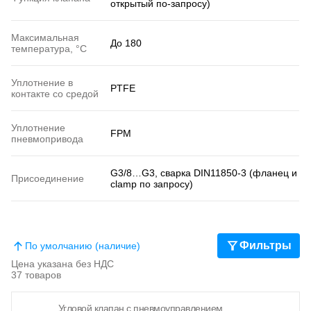
открытый по-запросу)
Максимальная
До 180
температура, °C
Уплотнение в
PTFE
контакте со средой
Уплотнение
FPM
пневмопривода
G3/8…G3, сварка DIN11850-3 (фланец и
Присоединение
clamp по запросу)
Фильтры
По умолчанию (наличие)
Цена указана без НДС
37 товаров
Угловой клапан с пневмоуправлением