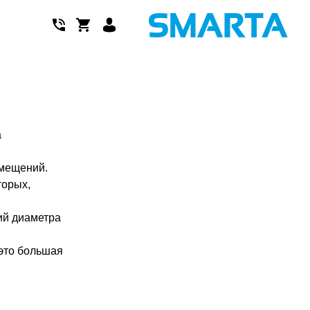
а
емещений.
торых,
ий диаметра
это большая