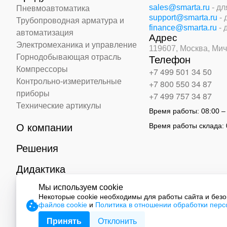
sales@smarta.ru
- д
Пневмоавтоматика
support@smarta.ru
-
Трубопроводная арматура и
finance@smarta.ru
- 
автоматизация
Адрес
Электромеханика и управление
119607, Москва,
Мич
Горнодобывающая отрасль
Телефон
Компрессоры
+7 499 501 34 50
Контрольно-измерительные
+7 800 550 34 87
приборы
+7 499 757 34 87
Технические артикулы
Время работы:
08:00 –
Время работы склада:
О компании
Решения
Дидактика
Мы используем cookie
Контакты
Некоторые cookie необходимы для работы сайта и без
файлов cookie
и
Политика в отношении обработки пер
© 2026 ООО «СМАРТ Автоматизация»
Принять
Отклонить