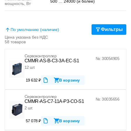
500 … 24000 (и более)
мощность, Вт
Фильтры
По умолчанию (наличие)
Цена указана без НДС
58 товаров
Сервоконтроллер
№: 30054905
CMMR-AS-B-C3-3A-EC-S1
12 шт.
19 632 ₽
В корзину
Сервоконтроллер
№: 30035656
CMMR-AS-C7-11A-P3-CO-S1
2 шт.
57 078 ₽
В корзину