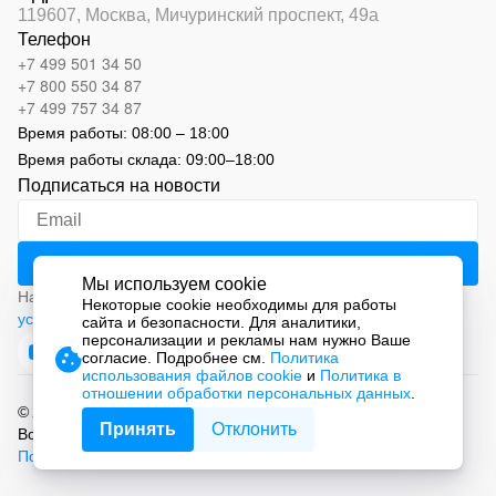
119607, Москва,
Мичуринский проспект, 49а
Телефон
+7 499 501 34 50
+7 800 550 34 87
+7 499 757 34 87
Время работы:
08:00 – 18:00
Время работы склада:
09:00
–
18:00
Подписаться на новости
Мы используем cookie
Нажимая на кнопку «Подписаться», вы соглашаетесь с
Некоторые cookie необходимы для работы
условиями обработки персональных данных
сайта и безопасности. Для аналитики,
персонализации и рекламы нам нужно Ваше
согласие. Подробнее см.
Политика
использования файлов cookie
и
Политика в
отношении обработки персональных данных
.
© 2026 ООО «СМАРТ Автоматизация»
Принять
Отклонить
Все права защищены.
Политика обработки персональных данных