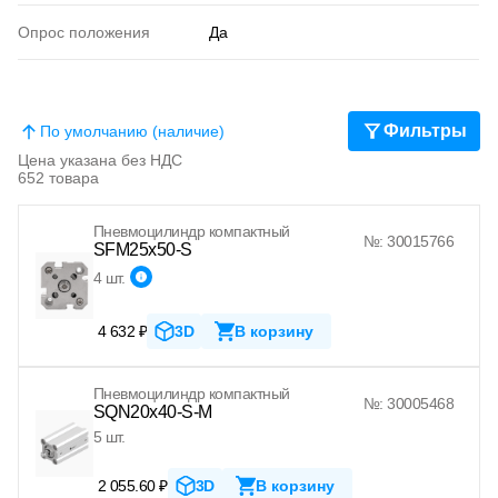
Опрос положения
Да
Фильтры
По умолчанию (наличие)
Цена указана без НДС
652 товара
Пневмоцилиндр компактный
№: 30015766
SFM25x50-S
4 шт.
4 632 ₽
3D
В корзину
Пневмоцилиндр компактный
№: 30005468
SQN20x40-S-M
5 шт.
2 055.60 ₽
3D
В корзину