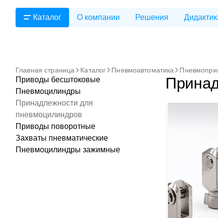
Каталог
О компании
Решения
Дидактик
Главная страница
Каталог
Пневмоавтоматика
Пневмопри
Принад
Приводы бесштоковые
Пневмоцилиндры
Принадлежности для
пневмоцилиндров
Приводы поворотные
Захваты пневматические
Пневмоцилиндры зажимные