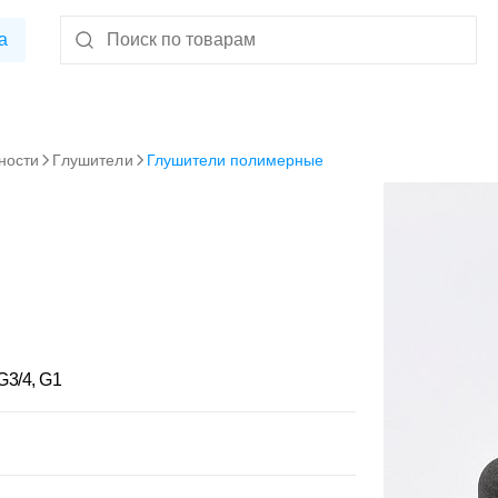
а
ности
Глушители
Глушители полимерные
 G3/4, G1