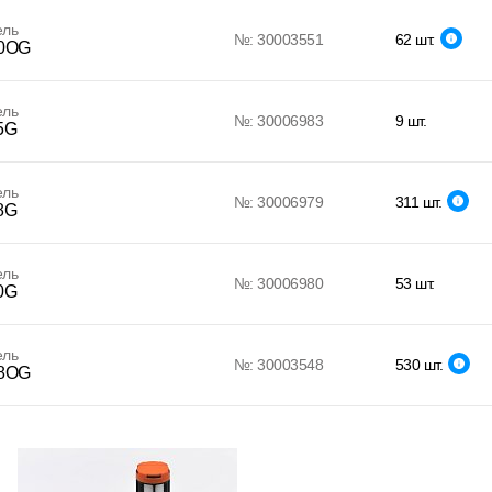
ель
№: 30003551
62 шт.
0OG
ель
№: 30006983
9 шт.
5G
ель
№: 30006979
311 шт.
8G
ель
№: 30006980
53 шт.
0G
ель
№: 30003548
530 шт.
8OG