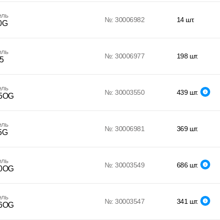
ель
№: 30006982
14 шт.
0G
ель
№: 30006977
198 шт.
5
ель
№: 30003550
439 шт.
5OG
ель
№: 30006981
369 шт.
5G
ель
№: 30003549
686 шт.
0OG
ель
№: 30003547
341 шт.
6OG