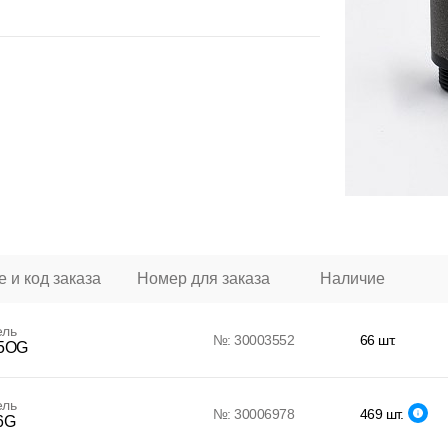
 и код заказа
Номер для заказа
Наличие
ель
№: 30003552
66 шт.
5OG
ель
№: 30006978
469 шт.
6G