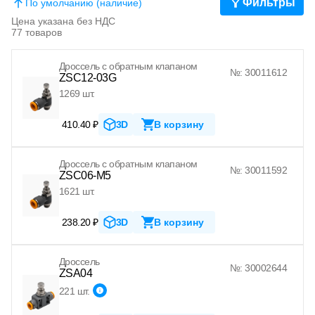
Фильтры
По умолчанию (наличие)
Цена указана без НДС
77 товаров
Дроссель с обратным клапаном
№: 30011612
ZSC12-03G
1269 шт.
410.40 ₽
3D
В корзину
Дроссель с обратным клапаном
№: 30011592
ZSC06-M5
1621 шт.
238.20 ₽
3D
В корзину
Дроссель
№: 30002644
ZSA04
221 шт.