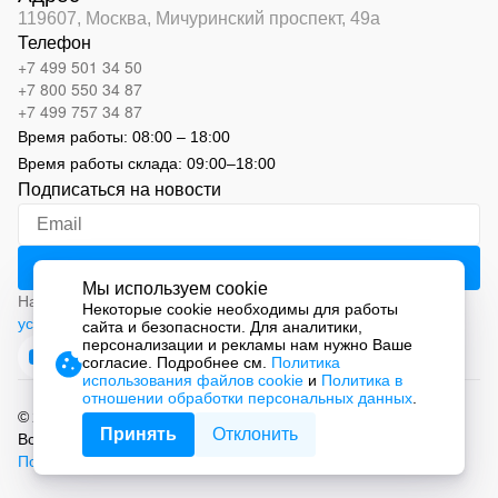
119607, Москва,
Мичуринский проспект, 49а
Телефон
+7 499 501 34 50
+7 800 550 34 87
+7 499 757 34 87
Время работы:
08:00 – 18:00
Время работы склада:
09:00
–
18:00
Подписаться на новости
Мы используем cookie
Нажимая на кнопку «Подписаться», вы соглашаетесь с
Некоторые cookie необходимы для работы
условиями обработки персональных данных
сайта и безопасности. Для аналитики,
персонализации и рекламы нам нужно Ваше
согласие. Подробнее см.
Политика
использования файлов cookie
и
Политика в
отношении обработки персональных данных
.
© 2026 ООО «СМАРТ Автоматизация»
Принять
Отклонить
Все права защищены.
Политика обработки персональных данных