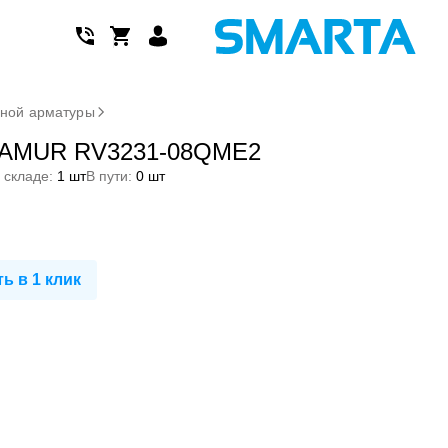
дной арматуры
NAMUR RV3231-08QME2
 складе:
1 шт
В пути:
0 шт
ь в 1 клик