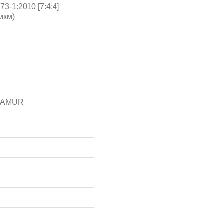
3-1:2010 [7:4:4]
мкм)
 NAMUR