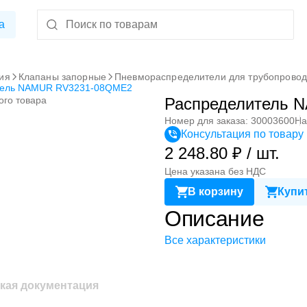
а
ия
Клапаны запорные
Пневмораспределители для трубопрово
тель NAMUR RV3231-08QME2
ого товара
Распределитель 
Номер для заказа: 30003600
На
Консультация по товару
2 248.80 ₽ / шт.
Цена указана без НДС
В корзину
Купит
Описание
Все характеристики
кая документация