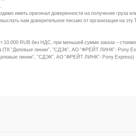
.
ходимо иметь оригинал доверенности на получение груза ил
о выслать нам доверительное письмо от организации на эт
от 10.000 RUB без НДС, при меньшей сумме заказа – стоим
а (ТК "Деловые линии", "СДЭК", АО "ФРЕЙТ ЛИНК"- Pony Ex
Деловые линии", "СДЭК", АО "ФРЕЙТ ЛИНК"- Pony Express)