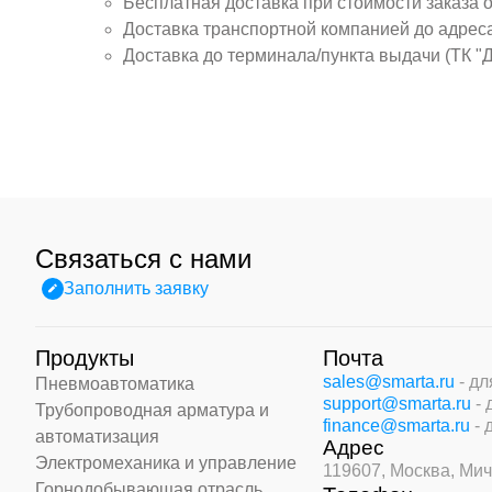
Бесплатная доставка при стоимости заказа 
Доставка транспортной компанией до адрес
Доставка до терминала/пункта выдачи (ТК "
Связаться с нами
Заполнить заявку
Продукты
Почта
sales@smarta.ru
- д
Пневмоавтоматика
support@smarta.ru
-
Трубопроводная арматура и
finance@smarta.ru
- 
автоматизация
Адрес
Электромеханика и управление
119607, Москва,
Мич
Горнодобывающая отрасль