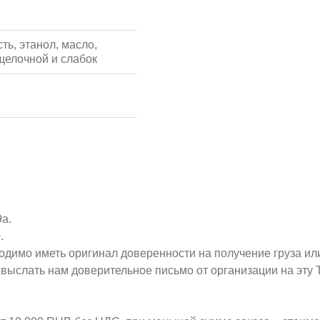
ть, этанол, масло,
 щелочной и слабок
9а.
.
ходимо иметь оригинал доверенности на получение груза ил
о выслать нам доверительное письмо от организации на эт