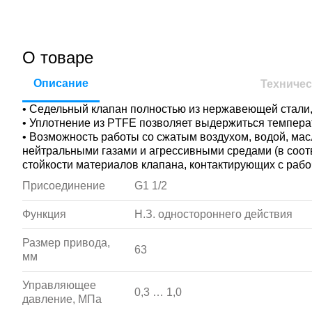
О товаре
Описание
Техничес
• Седельный клапан полностью из нержавеющей стали
• Уплотнение из PTFE позволяет выдержиться темпера
• Возможность работы со сжатым воздухом, водой, мас
нейтральными газами и агрессивными средами (в соот
стойкости материалов клапана, контактирующих с рабо
Присоединение
G1 1/2
Функция
Н.З. одностороннего действия
Размер привода,
63
мм
Управляющее
0,3 … 1,0
давление, МПа