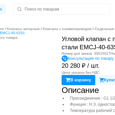
а
ия
Клапаны запорные
Клапаны с пневмоприводом
Седельные 
 EMCJ-40-63S1
ого товара
Угловой клапан с
стали EMCJ-40-63
Номер для заказа: 30015027
На
Консультация по товару
20 280 ₽ / шт.
Цена указана без НДС
В корзину
Купит
Описание
Присоединение : G1 1/
Функция : Н.З. односто
Температура рабочей ср