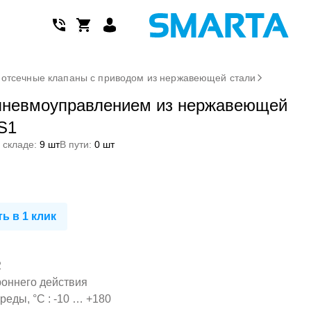
отсечные клапаны с приводом из нержавеющей стали
 пневмоуправлением из нержавеющей
S1
 складе:
9 шт
В пути:
0 шт
ь в 1 клик
2
роннего действия
еды, °С : -10 … +180