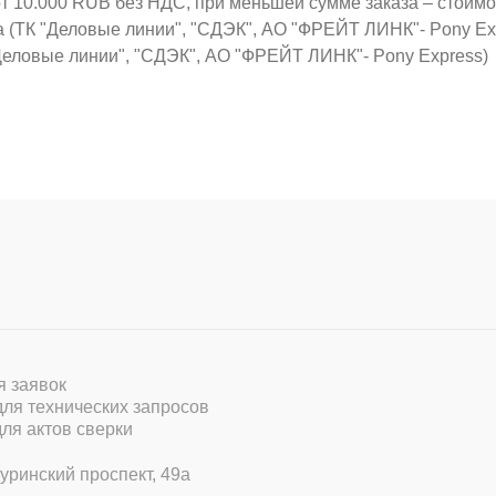
от 10.000 RUB без НДС, при меньшей сумме заказа – стоим
а (ТК "Деловые линии", "СДЭК", АО "ФРЕЙТ ЛИНК"- Pony Ex
Деловые линии", "СДЭК", АО "ФРЕЙТ ЛИНК"- Pony Express)
ля заявок
 для технических запросов
для актов сверки
уринский проспект, 49а