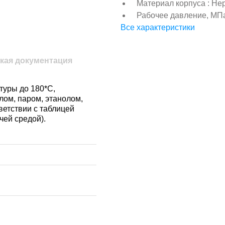
Материал корпуса : Н
Рабочее давление, МПа 
Все характеристики
кая документация
,
туры до 180*С,
лом, паром, этанолом,
ветствии с таблицей
чей средой).