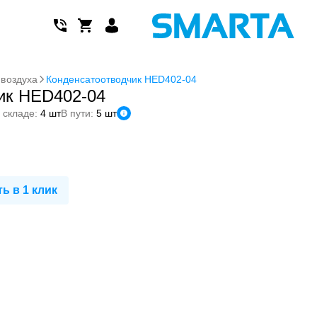
 воздуха
Конденсатоотводчик HED402-04
ик HED402-04
 складе:
4 шт
В пути:
5 шт
ь в 1 клик