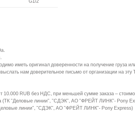
G1/2
9а.
.
ходимо иметь оригинал доверенности на получение груза ил
о выслать нам доверительное письмо от организации на эт
от 10.000 RUB без НДС, при меньшей сумме заказа – стоим
а (ТК "Деловые линии", "СДЭК", АО "ФРЕЙТ ЛИНК"- Pony Ex
Деловые линии", "СДЭК", АО "ФРЕЙТ ЛИНК"- Pony Express)