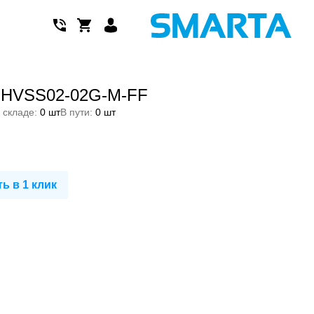
 EHVSS02-02G-M-FF
 складе:
0 шт
В пути:
0 шт
ь в 1 клик