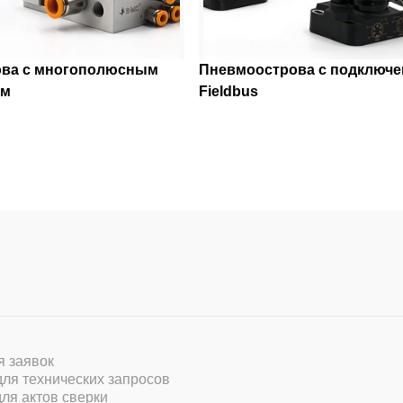
ва с многополюсным
Пневмоострова с подключ
ем
Fieldbus
ля заявок
 для технических запросов
для актов сверки