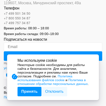
119607, Москва,
Мичуринский проспект, 49а
Телефон
+7 499 501 34 50
+7 800 550 34 87
+7 499 757 34 87
Время работы:
08:00 – 18:00
Время работы склада:
09:00
–
18:00
Подписаться на новости
Мы используем cookie
Нажимая на кнопку «Подписаться», вы соглашаетесь с
Некоторые cookie необходимы для работы
условиями обработки персональных данных
сайта и безопасности. Для аналитики,
персонализации и рекламы нам нужно Ваше
согласие. Подробнее см.
Политика
использования файлов cookie
и
Политика в
отношении обработки персональных данных
.
© 2026 ООО «СМАРТ Автоматизация»
Принять
Отклонить
Все права защищены.
Политика обработки персональных данных