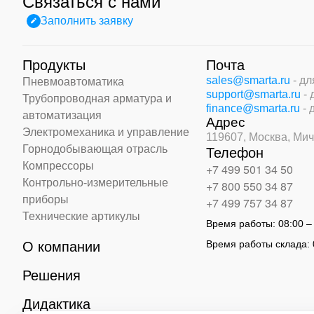
Связаться с нами
Заполнить заявку
Продукты
Почта
sales@smarta.ru
- д
Пневмоавтоматика
support@smarta.ru
-
Трубопроводная арматура и
finance@smarta.ru
- 
автоматизация
Адрес
Электромеханика и управление
119607, Москва,
Мич
Горнодобывающая отрасль
Телефон
Компрессоры
+7 499 501 34 50
Контрольно-измерительные
+7 800 550 34 87
приборы
+7 499 757 34 87
Технические артикулы
Время работы:
08:00 –
Время работы склада:
О компании
Решения
Дидактика