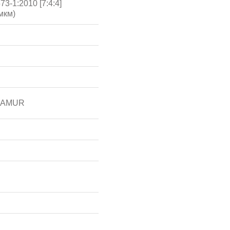
3-1:2010 [7:4:4]
мкм)
 NAMUR