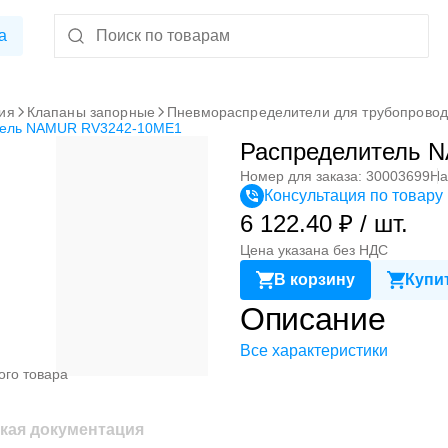
а
ия
Клапаны запорные
Пневмораспределители для трубопрово
тель NAMUR RV3242-10ME1
Распределитель 
Номер для заказа: 30003699
На
Консультация по товару
6 122.40 ₽ / шт.
Цена указана без НДС
В корзину
Купит
Описание
Все характеристики
ого товара
кая документация