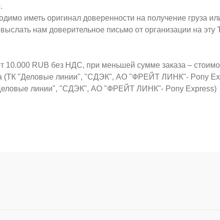
.
ходимо иметь оригинал доверенности на получение груза ил
о выслать нам доверительное письмо от организации на эт
от 10.000 RUB без НДС, при меньшей сумме заказа – стоим
а (ТК "Деловые линии", "СДЭК", АО "ФРЕЙТ ЛИНК"- Pony Ex
Деловые линии", "СДЭК", АО "ФРЕЙТ ЛИНК"- Pony Express)