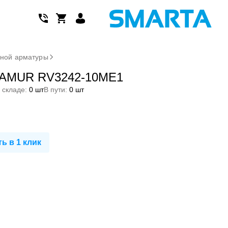
дной арматуры
NAMUR RV3242-10ME1
 складе:
0 шт
В пути:
0 шт
ь в 1 клик